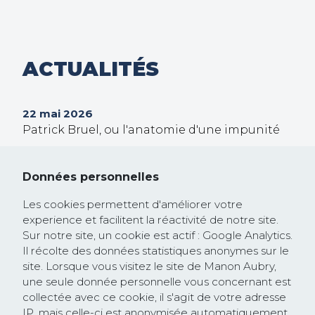
ACTUALITÉS
22 mai 2026
Patrick Bruel, ou l'anatomie d'une impunité
30 septembre 2025
Trump veut prendre le contrôle de Gaza !
Données personnelles
26 février 2025
Les cookies permettent d'améliorer votre
Communiqué de presse : la Commission
experience et facilitent la réactivité de notre site.
européenne rejoint la course à la
Sur notre site, un cookie est actif : Google Analytics.
Il récolte des données statistiques anonymes sur le
dérégulation lancée par les Etats-Unis et
site. Lorsque vous visitez le site de Manon Aubry,
saccage les textes protégeant les droits
une seule donnée personnelle vous concernant est
humains et l’environnement
collectée avec ce cookie, il s'agit de votre adresse
IP, mais celle-ci est anonymisée automatiquement