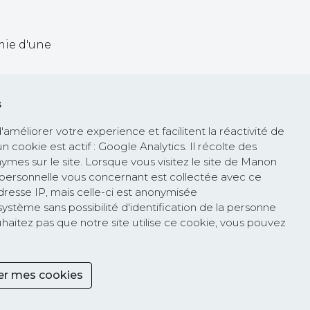
mie d'une
ontrôle de
s
méliorer votre experience et facilitent la réactivité de
 un cookie est actif : Google Analytics. Il récolte des
ymes sur le site. Lorsque vous visitez le site de Manon
la
personnelle vous concernant est collectée avec ce
rejoint la
 adresse IP, mais celle-ci est anonymisée
 lancée par
stème sans possibilité d'identification de la personne
les textes
haitez pas que notre site utilise ce cookie, vous pouvez
mains et
r mes cookies