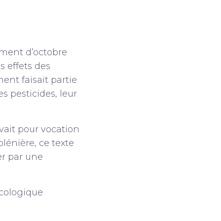
ement d’octobre
s effets des
nt faisait partie
s pesticides, leur
vait pour vocation
énière, ce texte
er par une
écologique