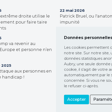
6
22 mai 2026
xtrême droite utilise le
Patrick Bruel, ou l'anato
ement pour faire taire
impunité
nts
30 septembre 2025
Trump veut prendre le c
Données personnelle
6
ump va revenir au
Gaza !
Les cookies permettent d'a
 Europe et personne n’en
notre site. Sur notre site,
26 février 2025
données statistiques anon
Communiqué de presse : 
Aubry, une seule donnée 
Commission européenne 
 2025
cookie, il s'agit de votre
attaque aux personnes en
course à la dérégulation
automatiquement par le sy
e handicap !
les Etats-Unis et saccage 
concernée. Si vous ne sou
protégeant les droits hu
le refuser ci-après.
l’environnement
Accepter
Paraméte