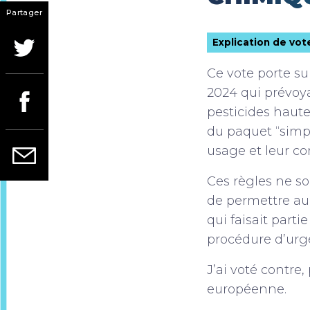
Partager
Explication de vot
Ce vote porte su
2024 qui prévoya
pesticides haut
du paquet “simpl
usage et leur c
Ces règles ne so
de permettre au
qui faisait part
procédure d’urg
J’ai voté contre
européenne.