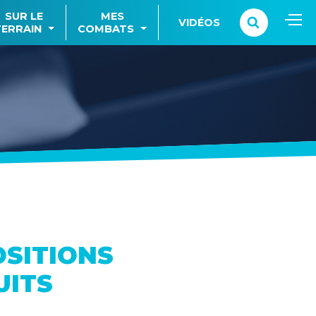
SUR LE
MES
VIDÉOS
TERRAIN
COMBATS
OSITIONS
UITS