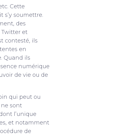
etc. Cette
t s’y soumettre.
ement, des
 Twitter et
 contesté, ils
étentes en
e. Quand ils
présence numérique
ouvoir de vie ou de
oin qui peut ou
 ne sont
 dont l’unique
ates, et notamment
procédure de