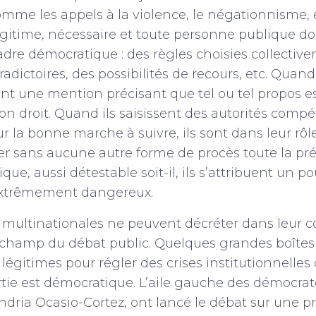
 comme les appels à la violence, le négationnisme, 
égitime, nécessaire et toute personne publique doi
cadre démocratique : des règles choisies collectiv
adictoires, des possibilités de recours, etc. Quand
t une mention précisant que tel ou tel propos est
on droit. Quand ils saisissent des autorités comp
ur la bonne marche à suivre, ils sont dans leur rôl
cer sans aucune autre forme de procès toute la 
ique, aussi détestable soit-il, ils s’attribuent un p
 extrêmement dangereux.
multinationales ne peuvent décréter dans leur c
champ du débat public. Quelques grandes boîtes
égitimes pour régler des crises institutionnelles
ortie est démocratique. L’aile gauche des démocr
ndria Ocasio-Cortez, ont lancé le débat sur une 