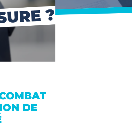
E COMBAT
TION DE
É