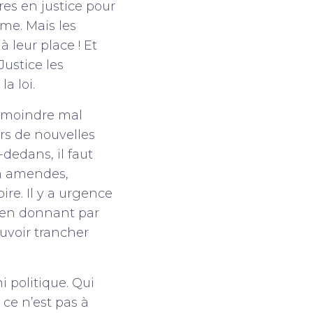
res en justice pour
ime. Mais les
 leur place ! Et
Justice les
a loi.
un moindre mal
ers de nouvelles
-dedans, il faut
on amendes,
ire. Il y a urgence
t en donnant par
ouvoir trancher
politique. Qui
 ce n’est pas à