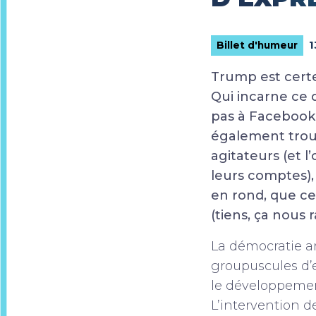
1
Billet d'humeur
Trump est cert
Qui incarne ce q
pas à Facebook,
également trouve
agitateurs (et l
leurs comptes),
en rond, que ce
(tiens, ça nous 
La démocratie am
groupuscules d’
le développemen
L’intervention d