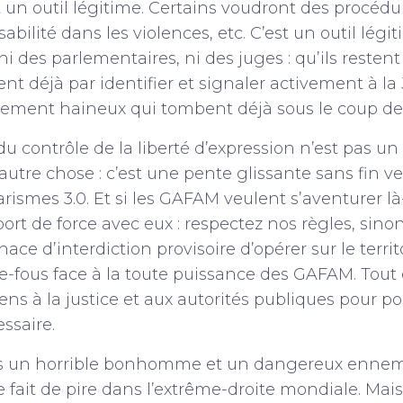
st un outil légitime. Certains voudront des procédu
abilité dans les violences, etc. C’est un outil légit
 des parlementaires, ni des juges : qu’ils restent à
t déjà par identifier et signaler activement à la 
ement haineux qui tombent déjà sous le coup de l
 du contrôle de la liberté d’expression n’est pas 
’autre chose : c’est une pente glissante sans fin v
arismes 3.0. Et si les GAFAM veulent s’aventurer là
rt de force avec eux : respectez nos règles, sin
ce d’interdiction provisoire d’opérer sur le territo
de-fous face à la toute puissance des GAFAM. Tou
ens à la justice et aux autorités publiques pour p
essaire.
s un horrible bonhomme et un dangereux ennemi 
e fait de pire dans l’extrême-droite mondiale. Mais