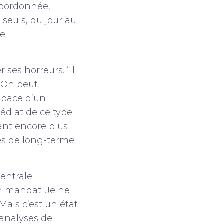
 coordonnée,
seuls, du jour au
de
 ses horreurs. “Il
. On peut
space d’un
édiat de ce type
ant encore plus
es de long-terme
centrale
n mandat. Je ne
Mais c’est un état
 analyses de