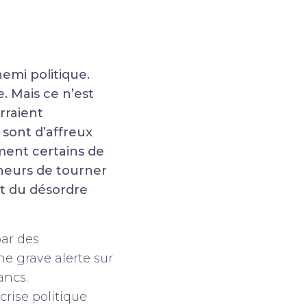
mi politique.
. Mais ce n’est
rraient
 sont d’affreux
ement certains de
heurs de tourner
nt du désordre
par des
une grave alerte sur
ancs.
crise politique