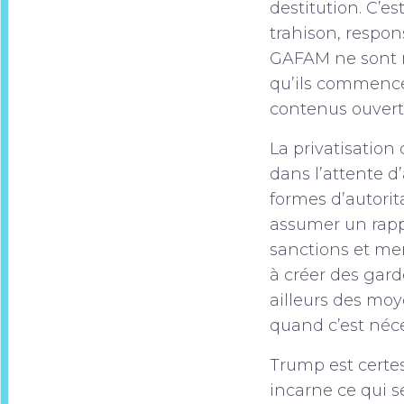
destitution. C’e
trahison, respons
GAFAM ne sont ni
qu’ils commencen
contenus ouvert
La privatisation
dans l’attente d
formes d’autorit
assumer un rappo
sanctions et mena
à créer des gar
ailleurs des moy
quand c’est néc
Trump est certe
incarne ce qui s