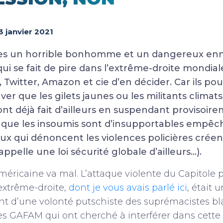
3 janvier 2021
es un horrible bonhomme et un dangereux enne
ui se fait de pire dans l’extrême-droite mondiale
 Twitter, Amazon et cie d’en décider. Car ils pou
r que les gilets jaunes ou les militants climats
’ont déjà fait d’ailleurs en suspendant provisoir
 que les insoumis sont d’insupportables empêc
ux qui dénoncent les violences policières crée
rappelle une loi sécurité globale d’ailleurs…).
éricaine va mal. L’attaque violente du Capitole 
extrême-droite,
dont je vous avais parlé ici
, était 
t d’une volonté putschiste des suprémacistes bl
es GAFAM qui ont cherché à interférer dans cette 