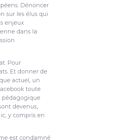
uropéens. Dénoncer
n sur les élus qui
es enjeux
éenne dans la
ission
at. Pour
bats. Et donner de
que actuel, un
Facebook toute
us pédagogique
 sont devenus,
ic, y compris en
cisme est condamné