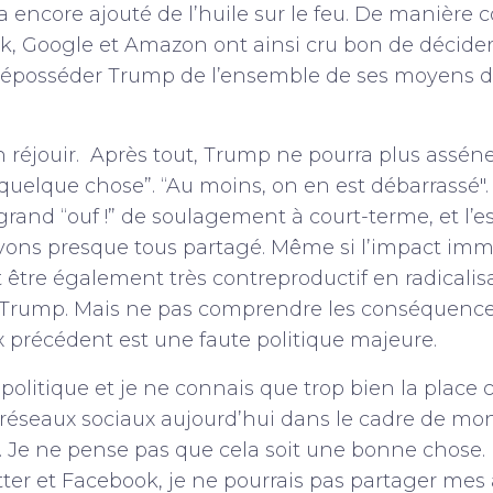
 encore ajouté de l’huile sur le feu. De manière
k, Google et Amazon ont ainsi cru bon de décider 
déposséder Trump de l’ensemble de ses moyens 
.
n réjouir. Après tout, Trump ne pourra plus asséner
re quelque chose”. “Au moins, on en est débarrassé"
rand “ouf !” de soulagement à court-terme, et l’e
avons presque tous partagé. Même si l’impact imm
 être également très contreproductif en radicalis
e Trump. Mais ne pas comprendre les conséquenc
 précédent est une faute politique majeure.
 politique et je ne connais que trop bien la place 
 réseaux sociaux aujourd’hui dans le cadre de mo
. Je ne pense pas que cela soit une bonne chose. 
itter et Facebook, je ne pourrais pas partager mes