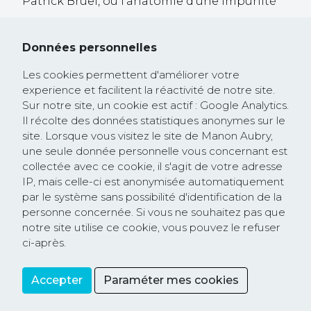
Patrick Bruel, ou l'anatomie d'une impunité
30 septembre 2025
Trump veut prendre le contrôle de Gaza !
Données personnelles
26 février 2025
Les cookies permettent d'améliorer votre
Communiqué de presse : la Commission
experience et facilitent la réactivité de notre site.
européenne rejoint la course à la
Sur notre site, un cookie est actif : Google Analytics.
dérégulation lancée par les Etats-Unis et
Il récolte des données statistiques anonymes sur le
site. Lorsque vous visitez le site de Manon Aubry,
saccage les textes protégeant les droits
une seule donnée personnelle vous concernant est
humains et l’environnement
collectée avec ce cookie, il s'agit de votre adresse
IP, mais celle-ci est anonymisée automatiquement
par le système sans possibilité d'identification de la
personne concernée. Si vous ne souhaitez pas que
notre site utilise ce cookie, vous pouvez le refuser
ci-après.
Accepter
Paraméter mes cookies
Partager