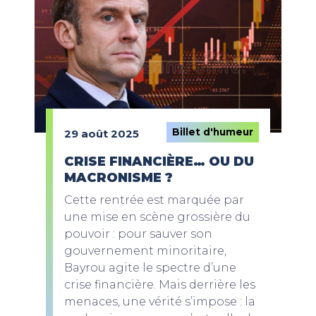
Billet d'humeur
29 août 2025
CRISE FINANCIÈRE… OU DU
MACRONISME ?
Cette rentrée est marquée par
une mise en scène grossière du
pouvoir : pour sauver son
gouvernement minoritaire,
Bayrou agite le spectre d’une
crise financière. Mais derrière les
menaces, une vérité s’impose : la