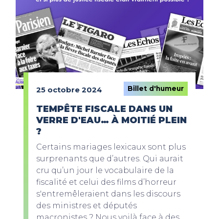
Billet d'humeur
25 octobre 2024
TEMPÊTE FISCALE DANS UN
VERRE D'EAU… À MOITIÉ PLEIN
?
Certains mariages lexicaux sont plus
surprenants que d’autres. Qui aurait
cru qu’un jour le vocabulaire de la
fiscalité et celui des films d’horreur
s'entremêleraient dans les discours
des ministres et députés
macronistes ? Nous voilà face à des