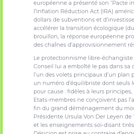
européenne a présenté son “Pacte ind
l’Inflation Réduction Act (IRA) améric
dollars de subventions et d’investiss
accélérer la transition écologique (du
brouillon, la réponse européenne 
des chaînes d’approvisionnement rés
Le protectionnisme libre-échangiste : i
Conseil lui a emboîté le pas dans sa 
l’un des volets principaux d’un plan p
un numéro d’équilibriste dont seuls les
pour cause : fidèles à leurs princip
Etats-membres ne conçoivent pas l’
fin du grand déménagement du monde
Présidente Ursula Von Der Leyen de 
et les enseignements soi-disant tiré
Désicion est prise au contraire d’eng