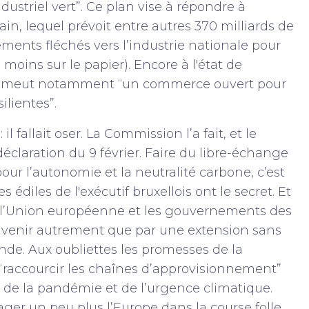
ustriel vert”. Ce plan vise à répondre à
ain, lequel prévoit entre autres 370 milliards de
ements fléchés vers l’industrie nationale pour
 moins sur le papier). Encore à l'état de
promeut notamment “un commerce ouvert pour
ilientes”.
l fallait oser. La Commission l’a fait, et le
déclaration du 9 février. Faire du libre-échange
our l’autonomie et la neutralité carbone, c’est
 édiles de l'exécutif bruxellois ont le secret. Et
es, l’Union européenne et les gouvernements des
avenir autrement que par une extension sans
. Aux oubliettes les promesses de la
“raccourcir les chaînes d’approvisionnement”
s de la pandémie et de l’urgence climatique.
ager un peu plus l’Europe dans la course folle