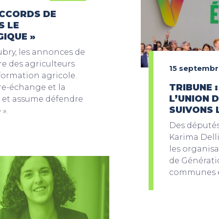
ACCORDS DE
S LE
IQUE »
bry, les annonces de
re des agriculteurs
15 septembr
sformation agricole.
TRIBUNE 
re-échange et la
L’UNION 
, et assume défendre
SUIVONS 
».
Des députés
Karima Dell
les organisa
de Générati
communes en