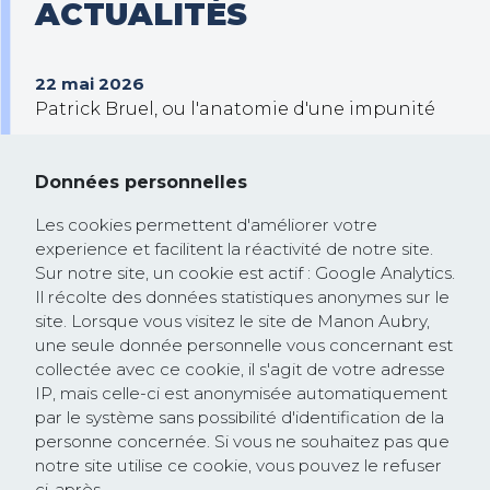
ACTUALITÉS
22 mai 2026
Patrick Bruel, ou l'anatomie d'une impunité
30 septembre 2025
Trump veut prendre le contrôle de Gaza !
Données personnelles
26 février 2025
Les cookies permettent d'améliorer votre
Communiqué de presse : la Commission
experience et facilitent la réactivité de notre site.
européenne rejoint la course à la
Sur notre site, un cookie est actif : Google Analytics.
dérégulation lancée par les Etats-Unis et
Il récolte des données statistiques anonymes sur le
site. Lorsque vous visitez le site de Manon Aubry,
saccage les textes protégeant les droits
une seule donnée personnelle vous concernant est
humains et l’environnement
collectée avec ce cookie, il s'agit de votre adresse
IP, mais celle-ci est anonymisée automatiquement
par le système sans possibilité d'identification de la
personne concernée. Si vous ne souhaitez pas que
notre site utilise ce cookie, vous pouvez le refuser
ci-après.