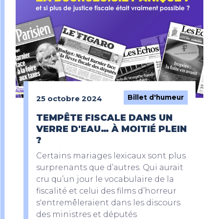
Billet d'humeur
25 octobre 2024
TEMPÊTE FISCALE DANS UN
VERRE D'EAU… À MOITIÉ PLEIN
?
Certains mariages lexicaux sont plus
surprenants que d’autres. Qui aurait
cru qu’un jour le vocabulaire de la
fiscalité et celui des films d’horreur
s'entremêleraient dans les discours
des ministres et députés