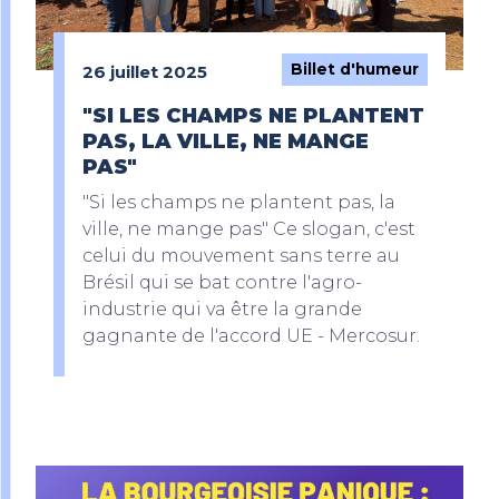
Billet d'humeur
26 juillet 2025
"SI LES CHAMPS NE PLANTENT
PAS, LA VILLE, NE MANGE
PAS"
"Si les champs ne plantent pas, la
ville, ne mange pas" Ce slogan, c'est
celui du mouvement sans terre au
Brésil qui se bat contre l'agro-
industrie qui va être la grande
gagnante de l'accord UE - Mercosur.