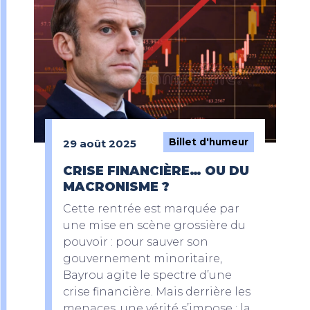
Billet d'humeur
29 août 2025
CRISE FINANCIÈRE… OU DU
MACRONISME ?
Cette rentrée est marquée par
une mise en scène grossière du
pouvoir : pour sauver son
gouvernement minoritaire,
Bayrou agite le spectre d’une
crise financière. Mais derrière les
menaces, une vérité s’impose : la